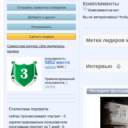
Комплименты
Отправить приватное сообщение
Комплиментов нет.
Вы не авторизованы! Чтоб
Добавить в друзья
Игнорировать
Сделать подарок
Метки лидеров
Совместная покупка: сбор предоплаты,
раздачи
популярность:
5852 место
Интервью
рейтинг
5845
?
Привилегированный
пользователь
3
уровня
Последние
фотогра
Статистика портрета:
сейчас просматривают портрет - 0
зарегистрированные пользователи
посетившие портрет за 7 дней - 0